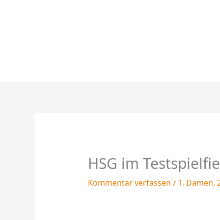
Zum
Inhalt
springen
HSG im Testspielfi
Kommentar verfassen
/
1. Damen
,