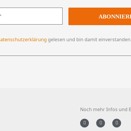
atenschutzerklärung
gelesen und bin damit einverstanden
Noch mehr Infos und B
F
I
Y