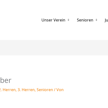
Unser Verein
Senioren
J
eber
2. Herren
,
3. Herren
,
Senioren
/ Von