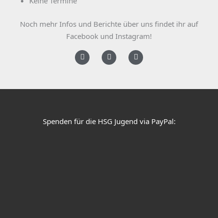
Keine Termine
Noch mehr Infos und Berichte über uns findet ihr auf
Facebook und Instagram!
F
I
Y
a
n
o
c
s
u
e
t
t
b
a
u
o
g
b
o
r
e
k
a
Spenden für die HSG Jugend via PayPal:
m