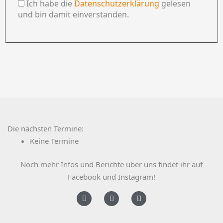
Ich habe die
Datenschutzerklärung
gelesen
und bin damit einverstanden.
Die nächsten Termine:
Keine Termine
Noch mehr Infos und Berichte über uns findet ihr auf
Facebook und Instagram!
F
I
Y
a
n
o