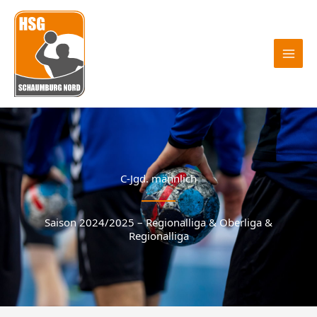
Zum
Inhalt
springen
C-Jgd. männlich
Saison 2024/2025 – Regionalliga & Oberliga &
Regionalliga