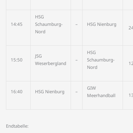
HSG
14:45
Schaumburg-
–
HSG Nienburg
2
Nord
HSG
JSG
15:50
–
Schaumburg-
Weserbergland
1
Nord
GIW
16:40
HSG Nienburg
–
1
Meerhandball
Endtabelle: