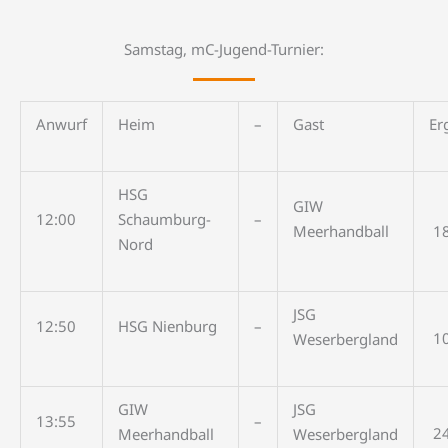
Samstag, mC-Jugend-Turnier:
Anwurf
Heim
–
Gast
Er
HSG
GIW
12:00
Schaumburg-
–
Meerhandball
1
Nord
JSG
12:50
HSG Nienburg
–
1
Weserbergland
GIW
JSG
13:55
–
2
Meerhandball
Weserbergland