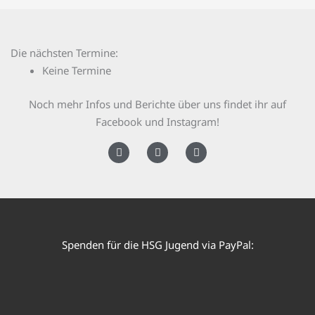
Die nächsten Termine:
Keine Termine
Noch mehr Infos und Berichte über uns findet ihr auf
Facebook und Instagram!
F
I
Y
a
n
o
c
s
u
e
t
t
b
a
u
o
g
b
o
r
e
k
a
Spenden für die HSG Jugend via PayPal:
m