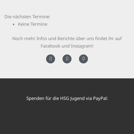
Die nächsten Termine:
Keine Termine
Noch mehr Infos und Berichte über uns findet ihr auf
Facebook und Instagram!
F
I
Y
a
n
o
c
s
u
e
t
t
b
a
u
o
g
b
o
r
e
k
a
Spenden für die HSG Jugend via PayPal:
m