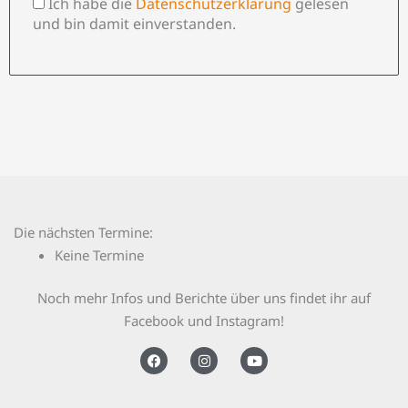
Ich habe die
Datenschutzerklärung
gelesen
und bin damit einverstanden.
Die nächsten Termine:
Keine Termine
Noch mehr Infos und Berichte über uns findet ihr auf
Facebook und Instagram!
F
I
Y
a
n
o
c
s
u