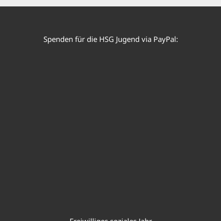
e
t
t
b
a
u
o
g
b
o
r
e
k
a
Spenden für die HSG Jugend via PayPal:
m