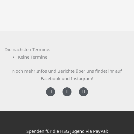
Die nächsten Termine:
Keine Termine
Noch mehr Infos und Berichte über uns findet ihr auf
Facebook und Instagram!
F
I
Y
a
n
o
c
s
u
e
t
t
b
a
u
o
g
b
o
r
e
k
a
Spenden für die HSG Jugend via PayPal:
m