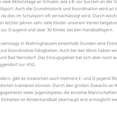
iele Aktionstage an Schulen, wie z.B. vor kurzem an der G
allsport. Auch die Grundmotorik und Koordination wird an 
, da dies im Schulsport oft vernachlässigt wird. Durch wöc
en letzten Jahren sehr viele Kinder unserem Verein beigetre
 zur D-Jugend und über 30 Kinder bei den Handballtigern.
h samstags in Waltringhausen eineinhalb Stunden eine Einh
und Koordinative Fähigkeiten. Auch bei den Minis haben wi
e und Bad Nenndorf. Das Einzugsgebiet hat sich aber noch 
ggendorf zur HSG.
dern, gibt es inzwischen auch mehrere E- und D-Jugend M
dorten trainieren können. Durch den großen Zuwachs an Ki
gagements vieler Jugendspieler, die einzelne Mannschafte
n Einheiten im Kinderhandball überhaupt erst ermöglicht w