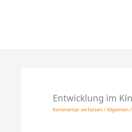
Zum
Inhalt
springen
Entwicklung im Ki
Kommentar verfassen
/
Allgemein
/