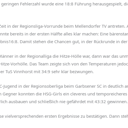
geringen Fehlerzahl wurde eine 18:8 Führung herausgespielt, die
Zeit in der Regionsliga-Vorrunde beim Mellendorfer TV antreten.
te bereits in der ersten Hälfte alles klar machen: Eine bärenst
nis16:8. Damit stehen die Chancen gut, in der Rückrunde in der 
nner in der Regionalliga die Hitze-Hölle war, dann war das unmit
 Hitze-Vorhölle. Das Team zeigte sich von den Temperaturen jedoc
er TuS Vinnhorst mit 34:9 sehr klar bezwungen.
C-Jugend in der Regionsoberliga beim Garbsener SC in deutlich 
 Gegner konnten die HSG-Girls ein cleveres und temporeicheres 
lich ausbauen und schließlich nie gefährdet mit 43:32 gewinnen.
ese vielversprechenden ersten Ergebnisse zu bestätigen. Dann ste