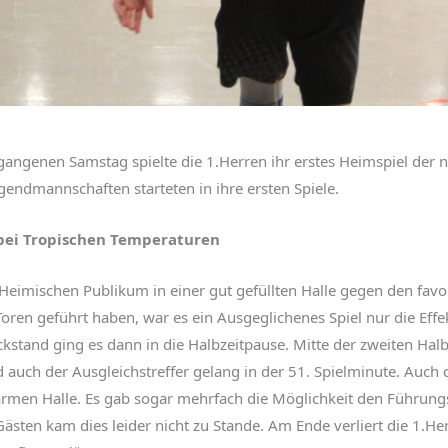
gangenen Samstag spielte die 1.Herren ihr erstes Heimspiel der 
endmannschaften starteten in ihre ersten Spiele.
 bei Tropischen Temperaturen
Heimischen Publikum in einer gut gefüllten Halle gegen den fav
ren geführt haben, war es ein Ausgeglichenes Spiel nur die Effe
stand ging es dann in die Halbzeitpause. Mitte der zweiten Halb
 auch der Ausgleichstreffer gelang in der 51. Spielminute. Auc
rmen Halle. Es gab sogar mehrfach die Möglichkeit den Führungst
ästen kam dies leider nicht zu Stande. Am Ende verliert die 1.He