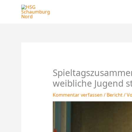
Zum
Inhalt
springen
Spieltagszusammen
weibliche Jugend st
Kommentar verfassen
/
Bericht
/ V