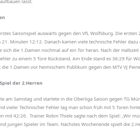
l aufbauen lässt.
men
erstes Saisonspiel auswärts gegen den VfL
Wolfsburg. Die ersten 
h 21. Minuten 12:12. Danach kamen viele technische Fehler dazu d
e sich die 1.Damen nochmal auf ein Tor heran. Nach der Halbzeit 
hler zu einem 5 Tore Rückstand. Am Ende stand es 36:29 für Wo
lt die 1.Damen vor heimischem Publikum gegen den MTV VJ Peine
Spiel der 2.Herren
lte am Samstag und startete in die Oberliga Saison gegen TG Mün
nd vieler Technischer Fehler lag man schon früh mit 5 Toren hinte
en mit 42:26. Trainer Robin Thiele sagte nach dem Spiel: „Wir mü
und jungen Spieler im Team. Nächstes Wochenende spielt die 2.