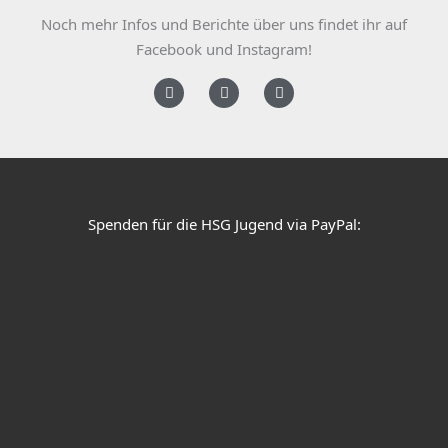
Noch mehr Infos und Berichte über uns findet ihr auf
Facebook und Instagram!
F
I
Y
a
n
o
c
s
u
e
t
t
b
a
u
o
g
b
o
r
e
k
a
Spenden für die HSG Jugend via PayPal:
m