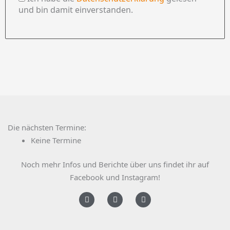
und bin damit einverstanden.
Die nächsten Termine:
Keine Termine
Noch mehr Infos und Berichte über uns findet ihr auf
Facebook und Instagram!
F
I
Y
a
n
o
c
s
u