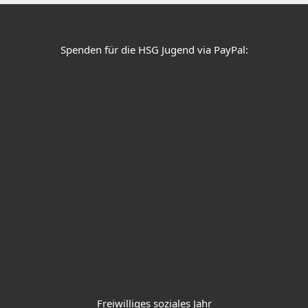
e
t
t
b
a
u
o
g
b
o
r
e
k
a
Spenden für die HSG Jugend via PayPal:
m
Freiwilliges soziales Jahr