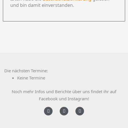
und bin damit einverstanden.
Die nächsten Termine:
Keine Termine
Noch mehr Infos und Berichte über uns findet ihr auf
Facebook und Instagram!
F
I
Y
a
n
o
c
s
u