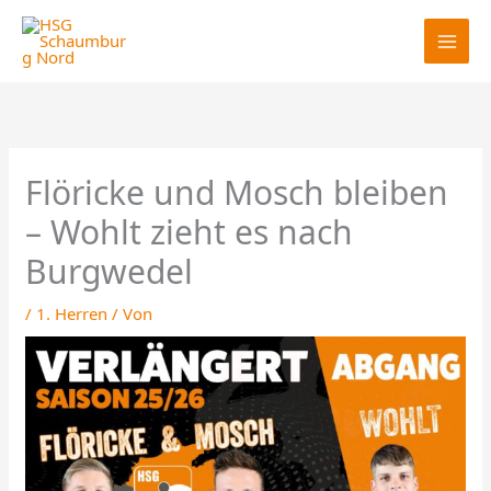
Zum
Inhalt
springen
Flöricke und Mosch bleiben
– Wohlt zieht es nach
Burgwedel
/
1. Herren
/ Von