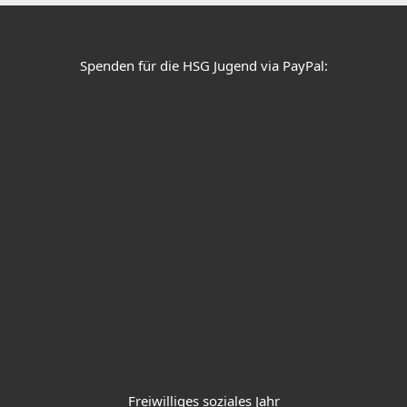
e
t
t
b
a
u
o
g
b
o
r
e
k
a
Spenden für die HSG Jugend via PayPal:
m
Freiwilliges soziales Jahr